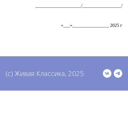
____________________/_________________/
«___»________________ 2025 г
(с) Живая Классика, 2025